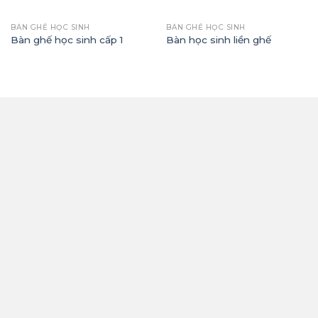
BÀN GHẾ HỌC SINH
BÀN GHẾ HỌC SINH
Bàn ghế học sinh cấp 1
Bàn học sinh liền ghế
THÔNG TIN
Công Ty TNHH Thương Mại Và Xây Lắp Vinh Phúc
Địa chỉ: Thôn 6, Xã Quảng Châu, Thành Phố Hưng
Yên, Tỉnh Hưng Yên
Hotline: 0912.868.551 - 0944.051.280
Email: vinhphuc24116@gmail.com
Mã số thuế: 0901001915