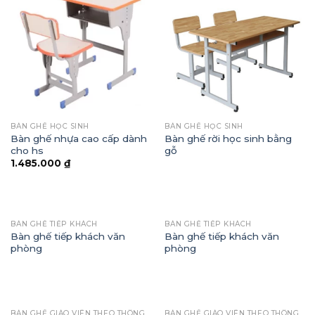
BÀN GHẾ HỌC SINH
BÀN GHẾ HỌC SINH
Bàn ghế nhựa cao cấp dành
Bàn ghế rời học sinh bằng
cho hs
gỗ
1.485.000
₫
BÀN GHẾ TIẾP KHÁCH
BÀN GHẾ TIẾP KHÁCH
Bàn ghế tiếp khách văn
Bàn ghế tiếp khách văn
phòng
phòng
BÀN GHẾ GIÁO VIÊN THEO THÔNG TƯ
BÀN GHẾ GIÁO VIÊN THEO THÔNG TƯ