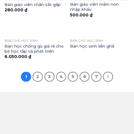
Bàn giáo viên mầm non
Bàn giáo viên chân sắt gấp
nhập khẩu
280.000
₫
500.000
₫
BÀN GHẾ HỌC SINH
BÀN GHẾ HỌC SINH
Bàn học chống gù giá rẻ cho
Bàn học sinh liền ghế
bé học tập và phát triển
6.050.000
₫
1
2
3
4
5
6
7
THÔNG TIN
Công Ty TNHH Thương Mại Và Xây Lắp Vinh Phúc
Địa chỉ: Thôn 6, Xã Quảng Châu, Thành Phố Hưng