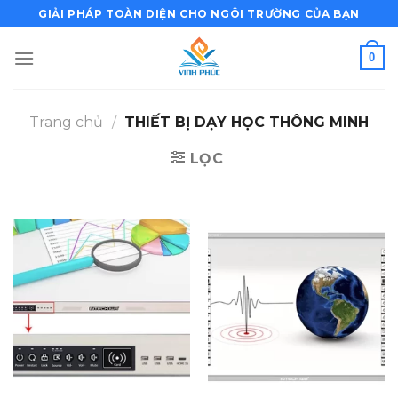
Bỏ
GIẢI PHÁP TOÀN DIỆN CHO NGÔI TRƯỜNG CỦA BẠN
qua
nội
0
dung
Trang chủ
/
THIẾT BỊ DẠY HỌC THÔNG MINH
LỌC