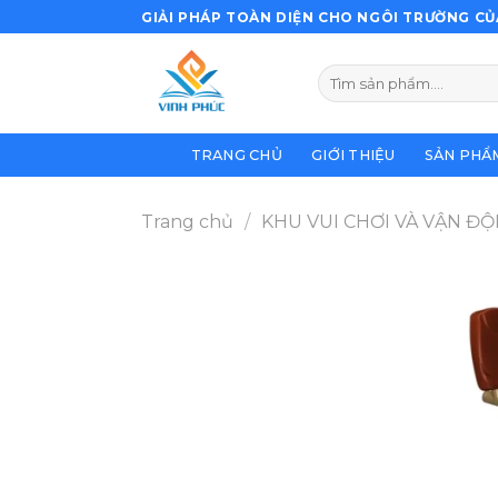
Bỏ
GIẢI PHÁP TOÀN DIỆN CHO NGÔI TRƯỜNG CỦ
qua
nội
Tìm
dung
kiếm:
TRANG CHỦ
GIỚI THIỆU
SẢN PHẨ
Trang chủ
/
KHU VUI CHƠI VÀ VẬN Đ