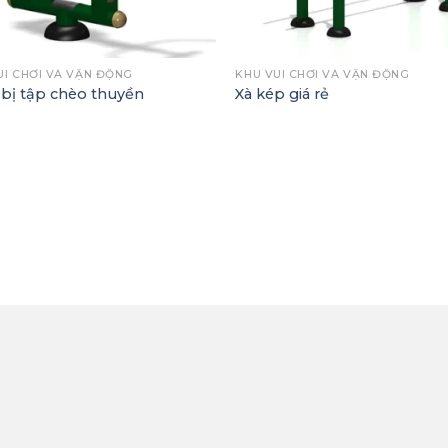
+
UI CHƠI VÀ VẬN ĐỘNG
KHU VUI CHƠI VÀ VẬN ĐỘNG
 bị tập chèo thuyền
Xà kép giá rẻ
TRỢ KHÁCH HÀNG
MẠNG XÃ HỘI
h Sách Bảo Hành