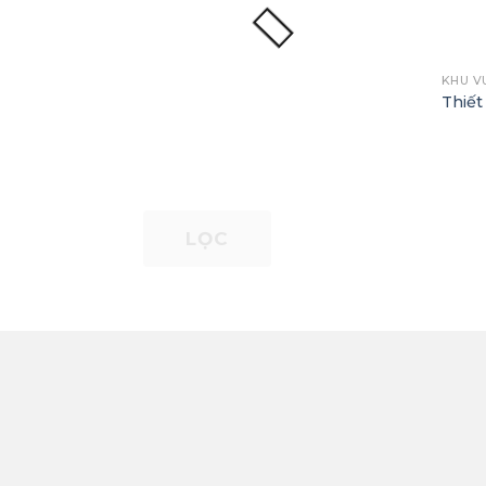
+
KHU V
Thiết
LỌC
THÔNG TIN
HỖ 
Công Ty TNHH Thương Mại
Chín
Và Xây Lắp Vinh Phúc