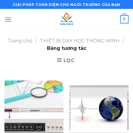
Bỏ
GIẢI PHÁP TOÀN DIỆN CHO NGÔI TRƯỜNG CỦA BẠN
qua
nội
0
dung
Trang chủ
/
THIẾT BỊ DẠY HỌC THÔNG MINH
/
Bảng tương tác
LỌC