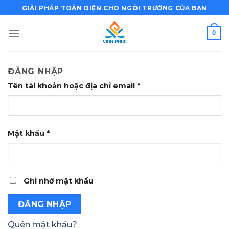
Bỏ
GIẢI PHÁP TOÀN DIỆN CHO NGÔI TRƯỜNG CỦA BẠN
qua
nội
0
dung
ĐĂNG NHẬP
Bắt
Tên tài khoản hoặc địa chỉ email
*
buộc
Bắt
Mật khẩu
*
buộc
Ghi nhớ mật khẩu
ĐĂNG NHẬP
Quên mật khẩu?