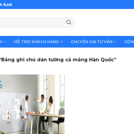
A BẠN
M
HỖ TRỢ KHÁCH HÀNG
CHUYÊN GIA TƯ VẤN
CÔN
“Bảng ghi chú dán tường cả mảng Hàn Quốc”