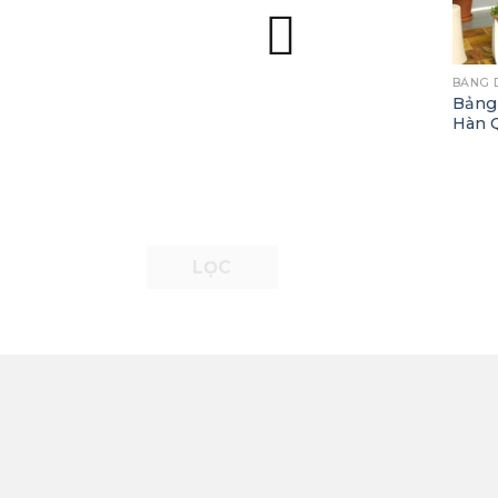
+
BẢNG 
Bảng
Hàn 
LỌC
THÔNG TIN
HỖ 
Công Ty TNHH Thương Mại
Chín