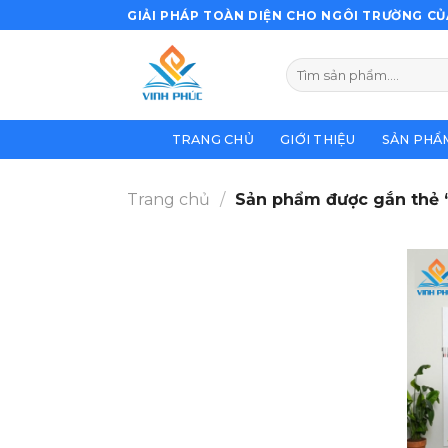
Bỏ
GIẢI PHÁP TOÀN DIỆN CHO NGÔI TRƯỜNG CỦ
qua
nội
Tìm
dung
kiếm:
TRANG CHỦ
GIỚI THIỆU
SẢN PHẨ
Trang chủ
/
Sản phẩm được gắn thẻ 