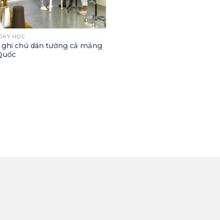
DẠY HỌC
 ghi chú dán tường cả mảng
Quốc
TRỢ KHÁCH HÀNG
MẠNG XÃ HỘI
h Sách Bảo Hành