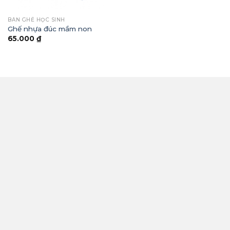
BÀN GHẾ HỌC SINH
Ghế nhựa đúc mầm non
65.000
₫
THÔNG TIN
Công Ty TNHH Thương Mại Và Xây Lắp Vinh Phúc
Địa chỉ: Thôn 6, Xã Quảng Châu, Thành Phố Hưng
Yên, Tỉnh Hưng Yên
Hotline: 0912.868.551 - 0944.051.280
Email: vinhphuc24116@gmail.com
Mã số thuế: 0901001915