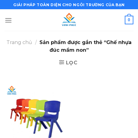
Bỏ
GIẢI PHÁP TOÀN DIỆN CHO NGÔI TRƯỜNG CỦA BẠN
qua
nội
0
dung
Trang chủ
/
Sản phẩm được gắn thẻ “Ghế nhựa
đúc mầm non”
LỌC