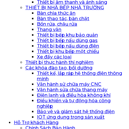
Thiết bị âm thanh và ánh sáng
THIẾT BỊ NHÀ BẾP NHÀ TRƯỜNG
Bàn chia thức ăn
Bàn thao tác, bàn chặt
Bồn rửa, chậu rửa
Thang vận
Thiết bị bếp khu bảo quản
Thiết bị bếp nấu dùng gas
Thiết bị bếp nấu dùng điện
Thiết bị khu bếp một chiều
Xe đẩy các loại
Thiết bị thực hành thí nghiệm
Các khóa đào tạo, bồi dưỡng
Thiết kế, lắp ráp hệ thống điện thông
minh
Vận hành sử chữa máy CNC
Vận hành sửa chữa thang máy
Điện lạnh và điều hòa không khí
Điều khiển và tự động hóa công
nghiệp
Bảo vệ và giám sát hệ thống điện
IOT ứng dụng trong sản xuất
Hỗ Trợ khách Hàng
Chính Sách Bảo Hành