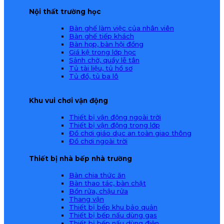
Nội thất trường học
Bàn ghế làm việc của nhân viên
Bàn ghế tiếp khách
Bàn họp, bàn hội đồng
Giá kệ trong lớp học
Sảnh chờ, quầy lễ tân
Tủ tài liệu, tủ hồ sơ
Tủ đồ, tủ ba lô
Khu vui chơi vận động
Thiết bị vận động ngoài trời
Thiết bị vận động trong lớp
Đồ chơi giáo dục an toàn giao thông
Đồ chơi ngoài trời
Thiết bị nhà bếp nhà trường
Bàn chia thức ăn
Bàn thao tác, bàn chặt
Bồn rửa, chậu rửa
Thang vận
Thiết bị bếp khu bảo quản
Thiết bị bếp nấu dùng gas
Thiết bị bếp nấu dùng điện