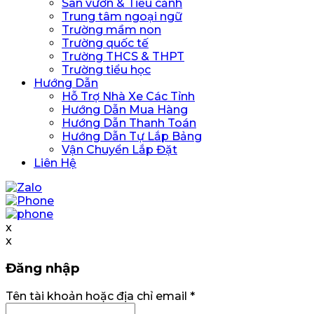
Sân vườn & Tiểu cảnh
Trung tâm ngoại ngữ
Trường mầm non
Trường quốc tế
Trường THCS & THPT
Trường tiểu học
Hướng Dẫn
Hỗ Trợ Nhà Xe Các Tỉnh
Hướng Dẫn Mua Hàng
Hướng Dẫn Thanh Toán
Hướng Dẫn Tự Lắp Bảng
Vận Chuyển Lắp Đặt
Liên Hệ
x
x
Đăng nhập
Bắt
Tên tài khoản hoặc địa chỉ email
*
buộc