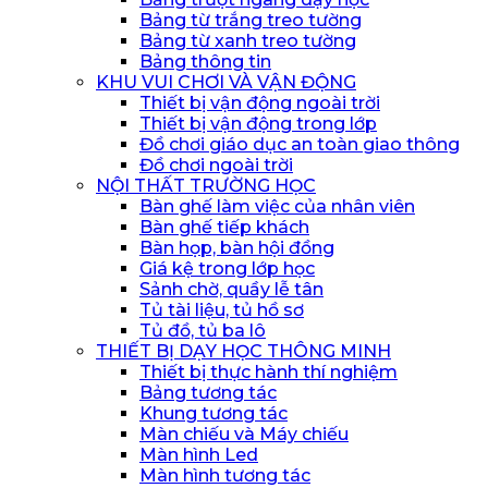
Bảng từ trắng treo tường
Bảng từ xanh treo tường
Bảng thông tin
KHU VUI CHƠI VÀ VẬN ĐỘNG
Thiết bị vận động ngoài trời
Thiết bị vận động trong lớp
Đồ chơi giáo dục an toàn giao thông
Đồ chơi ngoài trời
NỘI THẤT TRƯỜNG HỌC
Bàn ghế làm việc của nhân viên
Bàn ghế tiếp khách
Bàn họp, bàn hội đồng
Giá kệ trong lớp học
Sảnh chờ, quầy lễ tân
Tủ tài liệu, tủ hồ sơ
Tủ đồ, tủ ba lô
THIẾT BỊ DẠY HỌC THÔNG MINH
Thiết bị thực hành thí nghiệm
Bảng tương tác
Khung tương tác
Màn chiếu và Máy chiếu
Màn hình Led
Màn hình tương tác