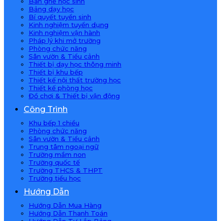
Bàn ghế học sinh
Bảng dạy học
Bí quyết tuyển sinh
Kinh nghiệm tuyển dụng
Kinh nghiệm vận hành
Pháp lý khi mở trường
Phòng chức năng
Sân vườn & Tiểu cảnh
Thiết bị dạy học thông minh
Thiết bị khu bếp
Thiết kế nội thất trường học
Thiết kế phòng học
Đồ chơi & Thiết bị vận động
Công Trình
Khu bếp 1 chiều
Phòng chức năng
Sân vườn & Tiểu cảnh
Trung tâm ngoại ngữ
Trường mầm non
Trường quốc tế
Trường THCS & THPT
Trường tiểu học
Hướng Dẫn
Hướng Dẫn Mua Hàng
Hướng Dẫn Thanh Toán