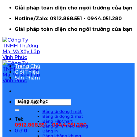
Bỏ
Giải pháp toàn diện cho ngôi trường của bạn
qua
Hotline/Zalo: 0912.868.551 - 0944.051.280
nội
dung
Giải pháp toàn diện cho ngôi trường của bạn
Trang Chủ
Giới Thiệu
Sản Phẩm
Bảng dạy học
Tìm
kiếm:
Bảng di động 1 mặt
Bảng di động 2 mặt
Tel:
Bảng FilpChart
0912.868.551 - 0944.051.280
Bảng ghim treo tường
0
₫
0
Bảng in
Bảng không khung