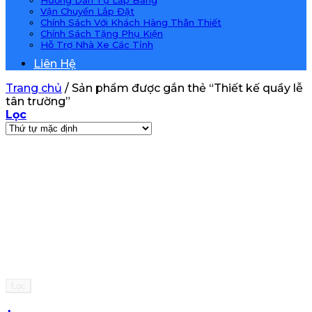
Hướng Dẫn Tự Lắp Bảng
Vận Chuyển Lắp Đặt
Chính Sách Với Khách Hàng Thân Thiết
Chính Sách Tặng Phụ Kiện
Hỗ Trợ Nhà Xe Các Tỉnh
Liên Hệ
Trang chủ
/
Sản phẩm được gắn thẻ “Thiết kế quầy lễ
tân trường”
Lọc
Lọc