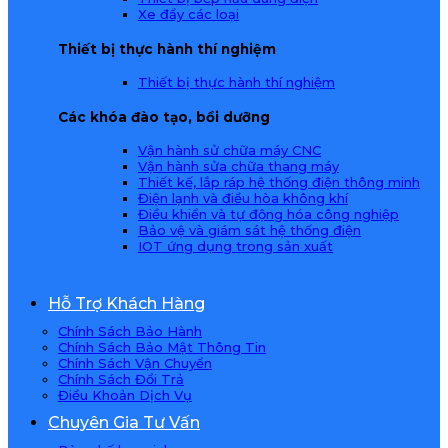
Xe đẩy các loại
Thiết bị thực hành thí nghiệm
Thiết bị thực hành thí nghiệm
Các khóa đào tạo, bồi dưỡng
Vận hành sử chữa máy CNC
Vận hành sửa chữa thang máy
Thiết kế, lắp ráp hệ thống điện thông minh
Điện lạnh và điều hòa không khí
Điều khiển và tự động hóa công nghiệp
Bảo vệ và giám sát hệ thống điện
IOT ứng dụng trong sản xuất
Hỗ Trợ Khách Hàng
Chính Sách Bảo Hành
Chính Sách Bảo Mật Thông Tin
Chính Sách Vận Chuyển
Chính Sách Đổi Trả
Điều Khoản Dịch Vụ
Chuyên Gia Tư Vấn