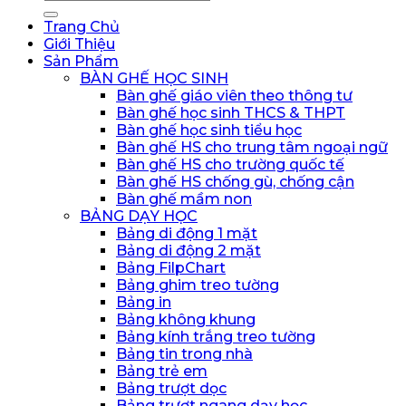
kiếm:
Trang Chủ
Giới Thiệu
Sản Phẩm
BÀN GHẾ HỌC SINH
Bàn ghế giáo viên theo thông tư
Bàn ghế học sinh THCS & THPT
Bàn ghế học sinh tiểu học
Bàn ghế HS cho trung tâm ngoại ngữ
Bàn ghế HS cho trường quốc tế
Bàn ghế HS chống gù, chống cận
Bàn ghế mầm non
BẢNG DẠY HỌC
Bảng di động 1 mặt
Bảng di động 2 mặt
Bảng FilpChart
Bảng ghim treo tường
Bảng in
Bảng không khung
Bảng kính trắng treo tường
Bảng tin trong nhà
Bảng trẻ em
Bảng trượt dọc
Bảng trượt ngang dạy học