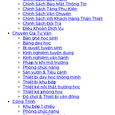
Chính Sách Bảo Mật Thông Tin
Chính Sách Tặng Phụ Kiện
Chính Sách Vận Chuyển
Chính Sách Với Khách Hàng Thân Thiết
Chính Sách Đổi Trả
Điều Khoản Dịch Vụ
Chuyên Gia Tư Vấn
Bàn ghế học sinh
Bảng dạy học
Bí quyết tuyển sinh
Kinh nghiệm tuyển dụng
Kinh nghiệm vận hành
Pháp lý khi mở trường
Phòng chức năng
Sân vườn & Tiểu cảnh
Thiết bị dạy học thông minh
Thiết bị khu bếp
Thiết kế nội thất trường học
Thiết kế phòng học
Đồ chơi & Thiết bị vận động
Công Trình
Khu bếp 1 chiều
Phòng chức năng