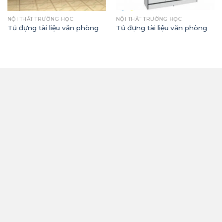
NỘI THẤT TRƯỜNG HỌC
NỘI THẤT TRƯỜNG HỌC
Tủ đựng tài liệu văn phòng
Tủ đựng tài liệu văn phòng
THÔNG TIN
Công Ty TNHH Thương Mại Và Xây Lắp Vinh Phúc
Địa chỉ: Thôn 6, Xã Quảng Châu, Thành Phố Hưng
Yên, Tỉnh Hưng Yên
Hotline: 0912.868.551 - 0944.051.280
Email: vinhphuc24116@gmail.com
Mã số thuế: 0901001915