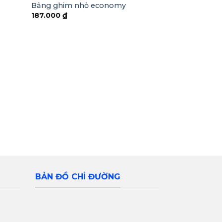
Bảng ghim nhỏ economy
187.000
₫
+
BẢNG DẠY HỌC
Bảng từ xanh k
250.000
₫
BẢN ĐỒ CHỈ ĐƯỜNG