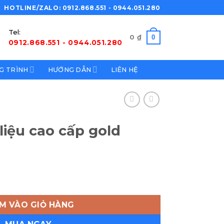
HOTLINE/ZALO: 0912.868.551 - 0944.051.280
Tel:
0
0
₫
0912.868.551 - 0944.051.280
G TRÌNH
HƯỚNG DẪN
LIÊN HỆ
liệu cao cấp gold
gold số lượng
M VÀO GIỎ HÀNG