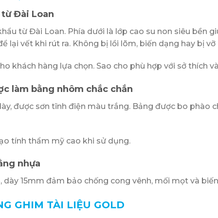
 từ Đài Loan
hẩu từ Đài Loan. Phía dưới là lớp cao su non siêu bền g
lại vết khi rút ra. Không bị lồi lõm, biến dạng hay bị vỡ 
ho khách hàng lựa chọn. Sao cho phù hợp với sở thích và
ược làm bằng nhôm chắc chắn
y, được sơn tĩnh điện màu trắng. Bảng được bo phào ch
tạo tính thẩm mỹ cao khi sử dụng.
bằng nhựa
, dày 15mm đảm bảo chống cong vênh, mối mọt và biến
G GHIM TÀI LIỆU GOLD