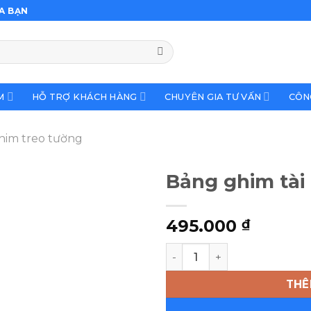
A BẠN
M
HỖ TRỢ KHÁCH HÀNG
CHUYÊN GIA TƯ VẤN
CÔN
him treo tường
Bảng ghim tài 
495.000
₫
Bảng ghim tài liệu cao cấp 
THÊ