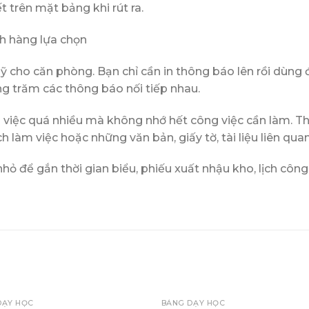
t trên mặt bảng khi rút ra.
h hàng lựa chọn
mỹ cho căn phòng. Bạn chỉ cần in thông báo lên rồi dùng
g trăm các thông báo nối tiếp nhau.
 việc quá nhiều mà không nhớ hết công việc cần làm. Th
ịch làm việc hoặc những văn bản, giấy tờ, tài liệu liên qua
hỏ để gắn thời gian biểu, phiếu xuất nhậu kho, lịch công
+
DẠY HỌC
BẢNG DẠY HỌC