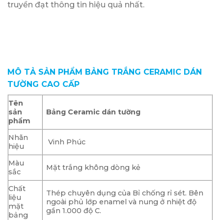
truyền đạt thông tin hiệu quả nhất.
MÔ TẢ SẢN PHẨM BẢNG TRẮNG CERAMIC DÁN
TƯỜNG CAO CẤP
Tên
sản
Bảng Ceramic dán tường
phẩm
Nhãn
Vinh Phúc
hiệu
Màu
Mặt trắng không dòng kẻ
sắc
Chất
Thép chuyên dụng của Bỉ chống rỉ sét. Bên
liệu
ngoài phủ lớp enamel và nung ở nhiệt độ
mặt
gần 1.000 độ C.
bảng