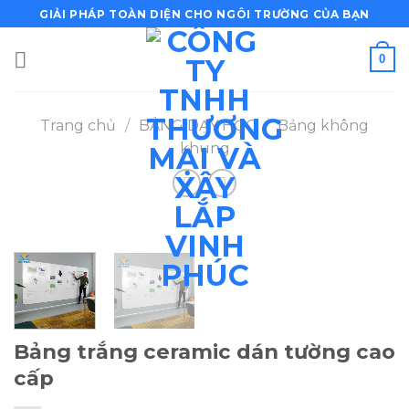
Bỏ
GIẢI PHÁP TOÀN DIỆN CHO NGÔI TRƯỜNG CỦA BẠN
qua
nội
0
dung
Trang chủ
/
BẢNG DẠY HỌC
/
Bảng không
khung
Bảng trắng ceramic dán tường cao
cấp