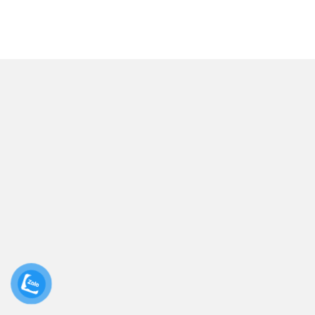
THÔNG TIN
HỖ 
Công Ty TNHH Thương Mại
Chín
Và Xây Lắp Vinh Phúc
Chín
Địa chỉ: Thôn 6, Xã Quảng
Châu, Thành Phố Hưng Yên,
Chín
Tỉnh Hưng Yên
Chín
Hotline: 0912.868.551 -
Chín
0944.051.280
Email:
Điều
vinhphuc24116@gmail.com
Mã số thuế: 0901001915