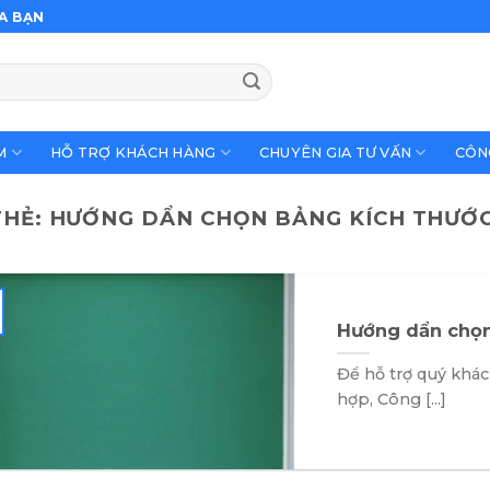
A BẠN
M
HỖ TRỢ KHÁCH HÀNG
CHUYÊN GIA TƯ VẤN
CÔN
THẺ:
HƯỚNG DẨN CHỌN BẢNG KÍCH THƯỚ
Hướng dẩn chọn
Để hỗ trợ quý khá
hợp, Công [...]