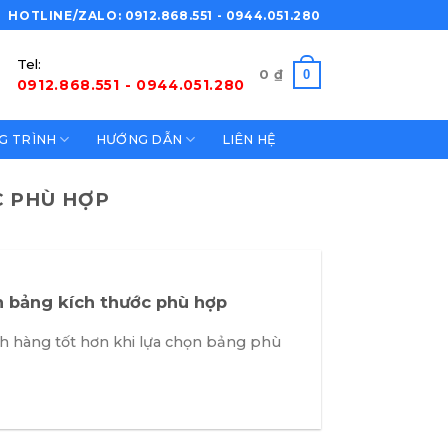
HOTLINE/ZALO: 0912.868.551 - 0944.051.280
Tel:
0
0
₫
0912.868.551 - 0944.051.280
G TRÌNH
HƯỚNG DẪN
LIÊN HỆ
C PHÙ HỢP
 bảng kích thước phù hợp
ch hàng tốt hơn khi lựa chọn bảng phù