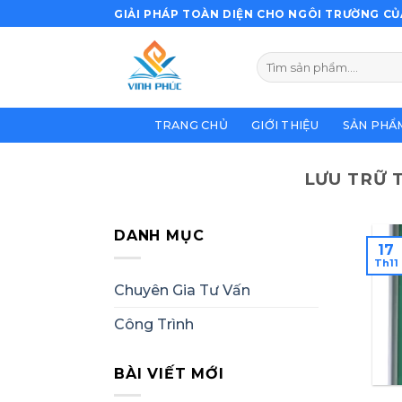
Bỏ
GIẢI PHÁP TOÀN DIỆN CHO NGÔI TRƯỜNG CỦ
qua
nội
Tìm
dung
kiếm:
TRANG CHỦ
GIỚI THIỆU
SẢN PHẨ
LƯU TRỮ 
DANH MỤC
17
Th11
Chuyên Gia Tư Vấn
Công Trình
BÀI VIẾT MỚI